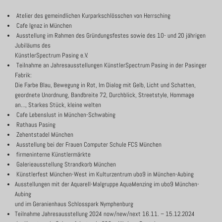
Atelier des gemeindlichen Kurparkschlösschen von Herrsching
Cafe Ignaz in München
Ausstellung im Rahmen des Gründungsfestes sowie des 10- und 20 jährigen
Jubiläums des
KünstlerSpectrum Pasing e.V.
Teilnahme an Jahresausstellungen KünstlerSpectrum Pasing in der Pasinger
Fabrik:
Die Farbe Blau, Bewegung in Rot, Im Dialog mit Gelb, Licht und Schatten,
geordnete Unordnung, Bandbreite 72, Durchblick, Streetstyle, Hommage
an…, Starkes Stück, kleine welten
Cafe Lebenslust in München-Schwabing
Rathaus Pasing
Zehentstadel München
Ausstellung bei der Frauen Computer Schule FCS München
firmeninterne Künstlermärkte
Galerieausstellung Strandkorb München
Künstlerfest München-West im Kulturzentrum ubo9 in München-Aubing
Ausstellungen mit der Aquarell-Malgruppe AquaMenzing im ubo9 München-
Aubing
und im Geranienhaus Schlosspark Nymphenburg
Teilnahme Jahresausstellung 2024 now/new/next 16.11. – 15.12.2024